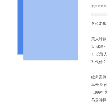
来源:
本站原
王连洲
各位老板
朱耿洲
高帆
美人计剧
1. 你
2. 投
3. 代
经典案例
马云 & 
1999
马云神操