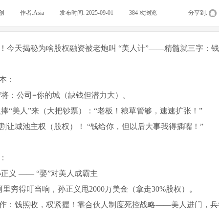
创
|
作者:
Asia
|
发布时间:
2025-09-01
|
384
次浏览
|
|
分享到:
！今天揭秘为啥股权融资被老炮叫 “美人计”——精髓就三字：
本：
是守将：公司=你的城（缺钱但潜力大）。
资人捧“美人”来（大把钞票）：“老板！粮草管够，速速扩张！”
价？割让城池主权（股权）！ “钱给你，但以后大事我得插嘴！”
：
孙正义 —— “娶”对美人成霸主
年阿里穷得叮当响，孙正义甩2000万美金（拿走30%股权）。
作：钱照收，权紧握！靠合伙人制度死控战略——美人进门，兵