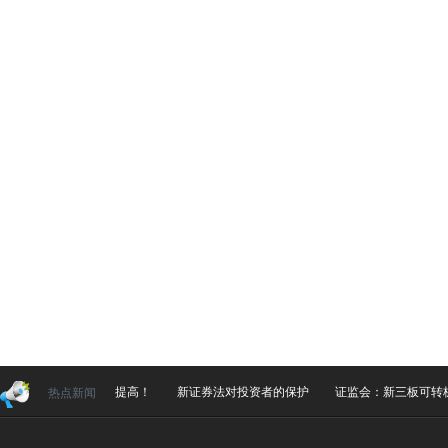
磅！科创板上市门槛提高！
新证券法对投资者的保护
证监会：新三板可转板
热点新闻