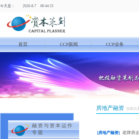
今天是：
2026
-
8
-
7
00:44:33
首页
CCP新闻
CCP业务
房地产融资
当前位
融资与资本运作
专题
[房地产融资]
老牌房企