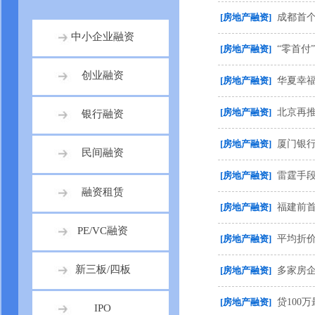
[房地产融资]
成都首
中小企业融资
[房地产融资]
“零首付
创业融资
[房地产融资]
华夏幸福
[房地产融资]
北京再推
银行融资
[房地产融资]
厦门银行
民间融资
[房地产融资]
雷霆手
融资租赁
[房地产融资]
福建前首
PE/VC融资
[房地产融资]
平均折价
新三板/四板
[房地产融资]
多家房企
[房地产融资]
贷100
IPO