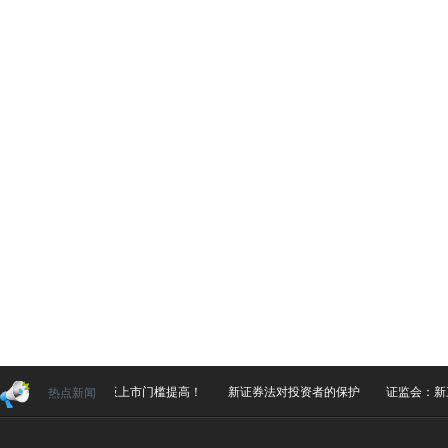
重磅！科创板上市门槛提高！
新证券法对投资者的保护
证监会：新
热点新闻