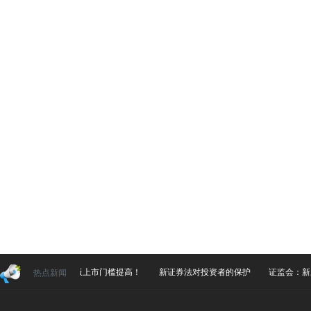
重磅！科创板上市门槛提高！
新证券法对投资者的保护
证监会：新
热点新闻