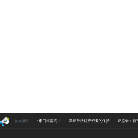
重磅！科创板上市门槛提高！
新证券法对投资者的保护
证监会：新三
热点新闻